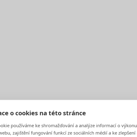
aneb pasti a pastičky t
nice? No jasně, do žluté.
SAKO v brněnské zoo
ce o cookies na této stránce
okie používáme ke shromažďování a analýze informací o výkonu
ebu, zajištění fungování funkcí ze sociálních médií a ke zlepšení