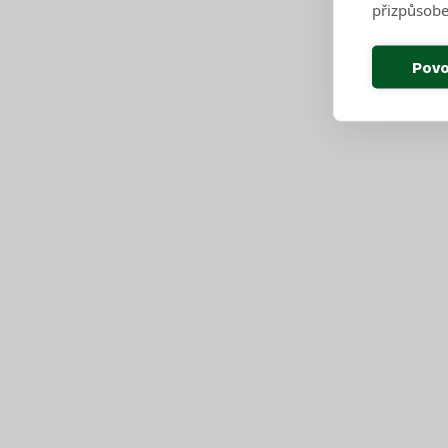
přizpůsobe
Povo
Proč SAKO Brno?
1
moderní třídicí linka
2
kotle v zařízení ZEVO
54 271 MWh
elektrické energie dodané Br
51
popelářských vozů
35
sběrných dvorů v Brně
527
zaměstnanců