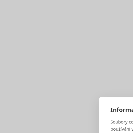
Poslední novinky
Třídičovo okénko 
díl 6., poslední. Kovy v Brně do žluté popel
Přečíst novinku
Najděte lavičku 
pomáháme brněnské zoo
Informa
Přečíst novinku
Všechny novinky
Soubory co
používání w