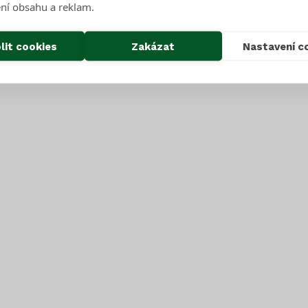
ní obsahu a reklam.
lit cookies
Zakázat
Nastavení c
Spolehlivý partner
nu