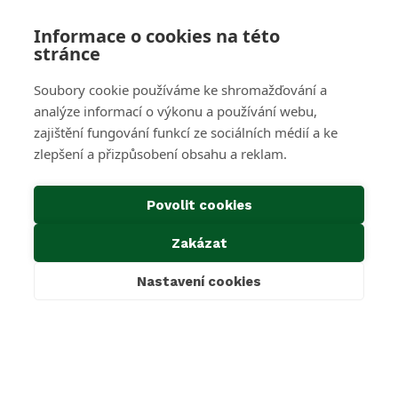
Velkoobjemové kontejnery
Skartace a likvidace s dohledem
Informace o cookies na této
stránce
SAKO Brno
Soubory cookie používáme ke shromažďování a
O společnosti
Novinky
analýze informací o výkonu a používání webu,
Kariéra
zajištění fungování funkcí ze sociálních médií a ke
Média
zlepšení a přizpůsobení obsahu a reklam.
Historie společnosti
Projekty EU
Předcházení vzniku odpadu
Povolit cookies
Důležité odkazy
Zakázat
Kontakty
Ke stažení
Nastavení cookies
Cookies & GDPR
Povinné informace dle zákona 106/1999 Sb.
Oznámení dle zákona 171/2023 Sb.
Mimosoudní řešení sporů
SAKO Brno, a.s.