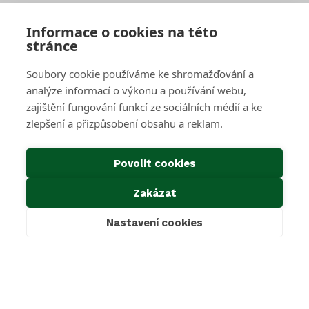
Sběrné středisko pro podnikatele
Velkoobjemové kontejnery
Skartace a likvidace s dohledem
Informace o cookies na této
stránce
SAKO Brno
Soubory cookie používáme ke shromažďování a
O společnosti
Novinky
analýze informací o výkonu a používání webu,
Kariéra
zajištění fungování funkcí ze sociálních médií a ke
Média
zlepšení a přizpůsobení obsahu a reklam.
Historie společnosti
Projekty EU
Předcházení vzniku odpadu
Povolit cookies
Důležité odkazy
Zakázat
Kontakty
Ke stažení
Nastavení cookies
Cookies & GDPR
Povinné informace dle zákona 106/1999 Sb.
Oznámení dle zákona 171/2023 Sb.
Mimosoudní řešení sporů
SAKO Brno, a.s.