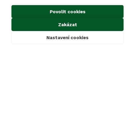
Projekty EU
Předcházení vzniku odpadu
Povolit cookies
Důležité odkazy
Zakázat
Kontakty
Ke stažení
Nastavení cookies
Cookies & GDPR
Povinné informace dle zákona 106/1999 Sb.
Oznámení dle zákona 171/2023 Sb.
Mimosoudní řešení sporů
SAKO Brno, a.s.
Jedovnická 2, 628 00 Brno
+420 800 139 139
sako@sako.cz
LinkedIn
Instagram
Facebook