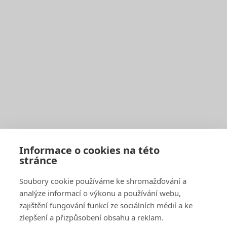
Pro občany
Harmonogram svozu
Seznam sběrných středisek
Vyhledávač sběrných středisek a kontejnerů
Zaplatit poplatek
Jak správně třídit
Svoz bioodpadu
Pro firmy a obce
Objednat pravidelný svoz
Objednat jednorázový svoz
Sběrné středisko pro podnikatele
Velkoobjemové kontejnery
Skartace a likvidace s dohledem
Informace o cookies na této
stránce
SAKO Brno
Soubory cookie používáme ke shromažďování a
O společnosti
Novinky
analýze informací o výkonu a používání webu,
Kariéra
zajištění fungování funkcí ze sociálních médií a ke
Média
zlepšení a přizpůsobení obsahu a reklam.
Historie společnosti