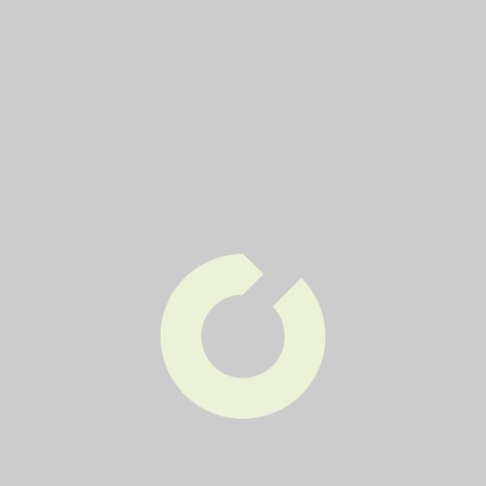
a pastičky třídění
díl 6., poslední. Kovy v Brně do žluté popelnice? No
jasně, do žluté.
Přečíst novinku
Najděte lavičku SAKO v
brněnské zoo
pomáháme brněnské zoo
Přečíst novinku
Všechny novinky
Spolehlivý partner