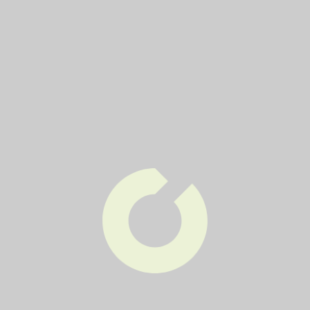
Textil, nepotřebné oblečení, obuv,
hračky
Textil se vkládá do bílých kontejnerů nebo se
odkládá na sběrná střediska odpadu.
Patří sem:
veškeré oděvy, párová obuv, hračky
(měkké, tvrdé), kabelky, bytový textil (záclony,
závěsy, povlečení, ubrusy)
Nepatří sem:
mokré, plesnivé nebo jinak
znečištěné oděvy, znečištěný textil (například
ropnými látkami, barvami či zeminou), koberce,
molitan, matrace, průmyslové ústřižky látek
Odpad odkládejte v pytlích či taškách.
Kontejnery na textil