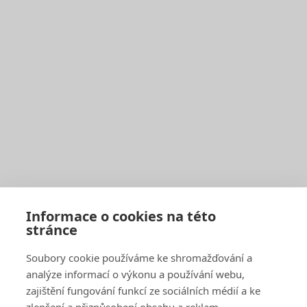
Pro občany
Harmonogram svozu
Seznam sběrných středisek
Vyhledávač sběrných středisek a kontejnerů
Zaplatit poplatek
Jak správně třídit
Svoz bioodpadu
Pro firmy a obce
Objednat pravidelný svoz
Objednat jednorázový svoz
Sběrné středisko pro podnikatele
Velkoobjemové kontejnery
Skartace a likvidace s dohledem
Informace o cookies na této
stránce
SAKO Brno
Soubory cookie používáme ke shromažďování a
O společnosti
Novinky
analýze informací o výkonu a používání webu,
Kariéra
zajištění fungování funkcí ze sociálních médií a ke
Média