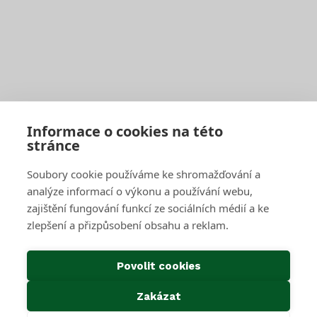
Jak správně třídit
Svoz bioodpadu
Pro firmy a obce
Objednat pravidelný svoz
Objednat jednorázový svoz
Sběrné středisko pro podnikatele
Velkoobjemové kontejnery
Skartace a likvidace s dohledem
Informace o cookies na této
stránce
SAKO Brno
Soubory cookie používáme ke shromažďování a
O společnosti
Novinky
analýze informací o výkonu a používání webu,
Kariéra
zajištění fungování funkcí ze sociálních médií a ke
Média
zlepšení a přizpůsobení obsahu a reklam.
Historie společnosti
Projekty EU
Předcházení vzniku odpadu
Povolit cookies
Důležité odkazy
Zakázat
Kontakty