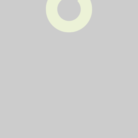
1100
440,–
PAPÍR
120
90,–
240
100,–
1100
150,–
PLAST
120
100,–
240
150,–
1100
350,–