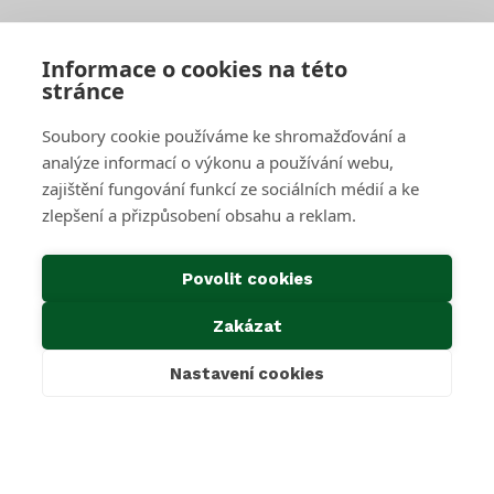
Sběrné středisko pro podnikatele
Velkoobjemové kontejnery
Skartace a likvidace s dohledem
Informace o cookies na této
stránce
SAKO Brno
Soubory cookie používáme ke shromažďování a
O společnosti
Novinky
analýze informací o výkonu a používání webu,
Kariéra
zajištění fungování funkcí ze sociálních médií a ke
Média
zlepšení a přizpůsobení obsahu a reklam.
Historie společnosti
Projekty EU
Předcházení vzniku odpadu
Povolit cookies
Důležité odkazy
Zakázat
Kontakty
Ke stažení
Nastavení cookies
Cookies & GDPR
Povinné informace dle zákona 106/1999 Sb.
Oznámení dle zákona 171/2023 Sb.
Mimosoudní řešení sporů