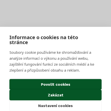
Pro firmy a obce
Objednat pravidelný svoz
Objednat jednorázový svoz
Sběrné středisko pro podnikatele
Velkoobjemové kontejnery
Skartace a likvidace s dohledem
Informace o cookies na této
stránce
SAKO Brno
Soubory cookie používáme ke shromažďování a
O společnosti
Novinky
analýze informací o výkonu a používání webu,
Kariéra
zajištění fungování funkcí ze sociálních médií a ke
Média
zlepšení a přizpůsobení obsahu a reklam.
Historie společnosti
Projekty EU
Předcházení vzniku odpadu
Povolit cookies
Důležité odkazy
Zakázat
Kontakty
Ke stažení
Nastavení cookies
Cookies & GDPR