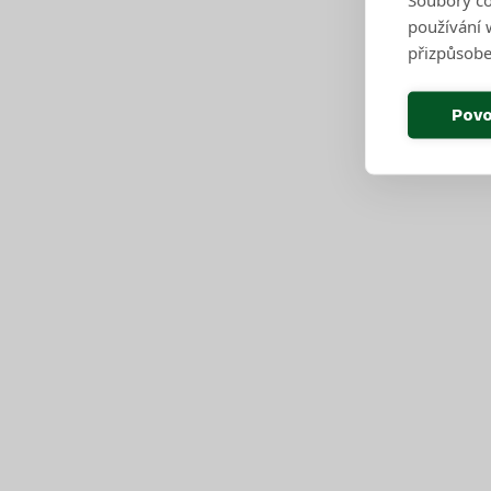
používání w
přizpůsobe
Povo
Pro občany
Harmonogram svozu
Seznam sběrných středisek
Vyhledávač sběrných středisek a kontejnerů