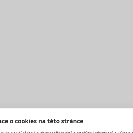
Úterý Pátek
Úterý
Úterý Pátek
Úterý Pátek
ce o cookies na této stránce
okie používáme ke shromažďování a analýze informací o výkonu