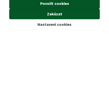
Předcházení vzniku odpadu
Povolit cookies
Důležité odkazy
Zakázat
Kontakty
Ke stažení
Nastavení cookies
Cookies & GDPR
Povinné informace dle zákona 106/1999 Sb.
Oznámení dle zákona 171/2023 Sb.
Mimosoudní řešení sporů
SAKO Brno, a.s.
Jedovnická 2, 628 00 Brno
+420 800 139 139
sako@sako.cz
LinkedIn
Instagram
Facebook