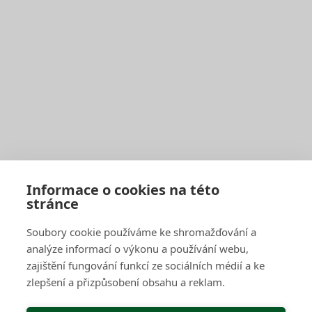
Harmonogram svozu
Seznam sběrných středisek
Vyhledávač sběrných středisek a kontejnerů
Zaplatit poplatek
Jak správně třídit
Svoz bioodpadu
Pro firmy a obce
Objednat pravidelný svoz
Objednat jednorázový svoz
Sběrné středisko pro podnikatele
Velkoobjemové kontejnery
Skartace a likvidace s dohledem
Informace o cookies na této
stránce
SAKO Brno
Soubory cookie používáme ke shromažďování a
O společnosti
Novinky
analýze informací o výkonu a používání webu,
Kariéra
zajištění fungování funkcí ze sociálních médií a ke
Média
zlepšení a přizpůsobení obsahu a reklam.
Historie společnosti
Projekty EU