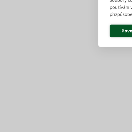
používání w
přizpůsobe
Povo
Pro občany
Harmonogram svozu
Seznam sběrných středisek
Vyhledávač sběrných středisek a kontejnerů