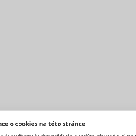
Úterý Pátek
Úterý Pátek
Úterý
Úterý Pátek
ce o cookies na této stránce
okie používáme ke shromažďování a analýze informací o výkonu