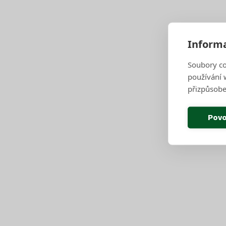
7,9,11,13
2x týdně
Informa
Soubory co
používání w
Zpět na výpis
přizpůsobe
Povo