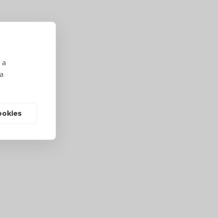
 a
 a
ookies