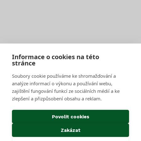
Jak správně třídit
Svoz bioodpadu
Pro firmy a obce
Objednat pravidelný svoz
Objednat jednorázový svoz
Sběrné středisko pro podnikatele
Velkoobjemové kontejnery
Skartace a likvidace s dohledem
Informace o cookies na této
stránce
SAKO Brno
Soubory cookie používáme ke shromažďování a
O společnosti
Novinky
analýze informací o výkonu a používání webu,
Kariéra
zajištění fungování funkcí ze sociálních médií a ke
Média
zlepšení a přizpůsobení obsahu a reklam.
Historie společnosti
Projekty EU
Předcházení vzniku odpadu
Povolit cookies
Důležité odkazy
Zakázat
Kontakty
Ke stažení