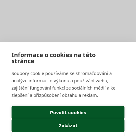
Jak správně třídit
Svoz bioodpadu
Pro firmy a obce
Objednat pravidelný svoz
Objednat jednorázový svoz
Sběrné středisko pro podnikatele
Velkoobjemové kontejnery
Skartace a likvidace s dohledem
Informace o cookies na této
stránce
SAKO Brno
Soubory cookie používáme ke shromažďování a
O společnosti
Novinky
analýze informací o výkonu a používání webu,
Kariéra
zajištění fungování funkcí ze sociálních médií a ke
Média
zlepšení a přizpůsobení obsahu a reklam.
Historie společnosti
Projekty EU
Předcházení vzniku odpadu
Povolit cookies
Důležité odkazy
Zakázat
Kontakty
Ke stažení