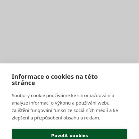
Seznam sběrných středisek
Vyhledávač sběrných středisek a kontejnerů
Zaplatit poplatek
Jak správně třídit
Svoz bioodpadu
Pro firmy a obce
Objednat pravidelný svoz
Objednat jednorázový svoz
Sběrné středisko pro podnikatele
Velkoobjemové kontejnery
Skartace a likvidace s dohledem
Informace o cookies na této
stránce
SAKO Brno
Soubory cookie používáme ke shromažďování a
O společnosti
Novinky
analýze informací o výkonu a používání webu,
Kariéra
zajištění fungování funkcí ze sociálních médií a ke
Média
zlepšení a přizpůsobení obsahu a reklam.
Historie společnosti
Projekty EU
Předcházení vzniku odpadu
Povolit cookies