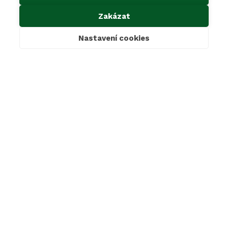
Důležité odkazy
Zakázat
Kontakty
Ke stažení
Nastavení cookies
Cookies & GDPR
Povinné informace dle zákona 106/1999 Sb.
Oznámení dle zákona 171/2023 Sb.
Mimosoudní řešení sporů
SAKO Brno, a.s.
Jedovnická 2, 628 00 Brno
+420 800 139 139
sako@sako.cz
LinkedIn
Instagram
Facebook
© 2026 SAKO Brno a. s.