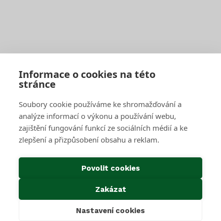
Pro firmy a obce
Objednat pravidelný svoz
Objednat jednorázový svoz
Sběrné středisko pro podnikatele
Velkoobjemové kontejnery
Skartace a likvidace s dohledem
Informace o cookies na této
stránce
SAKO Brno
Soubory cookie používáme ke shromažďování a
O společnosti
Novinky
analýze informací o výkonu a používání webu,
Kariéra
zajištění fungování funkcí ze sociálních médií a ke
Média
zlepšení a přizpůsobení obsahu a reklam.
Historie společnosti
Projekty EU
Předcházení vzniku odpadu
Povolit cookies
Důležité odkazy
Zakázat
Kontakty
Ke stažení
Nastavení cookies
Cookies & GDPR