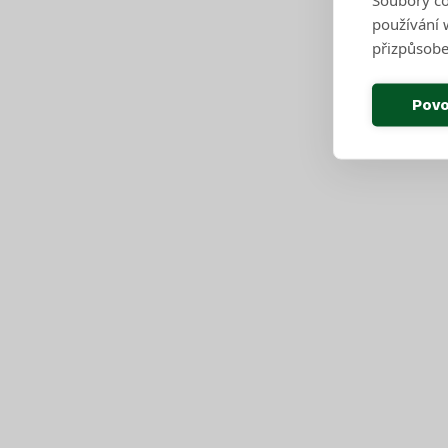
používání w
přizpůsobe
Povo
Pro občany
Harmonogram svozu
Seznam sběrných středisek
Vyhledávač sběrných středisek a kontejnerů