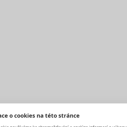
Pondělí
Pondělí
Pondělí Čtvrtek
Pondělí Čtvrtek
ce o cookies na této stránce
okie používáme ke shromažďování a analýze informací o výkonu