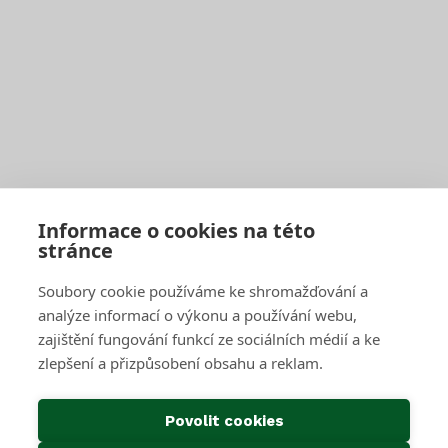
Seznam sběrných středisek
Vyhledávač sběrných středisek a kontejnerů
Zaplatit poplatek
Jak správně třídit
Svoz bioodpadu
Pro firmy a obce
Objednat pravidelný svoz
Objednat jednorázový svoz
Sběrné středisko pro podnikatele
Velkoobjemové kontejnery
Skartace a likvidace s dohledem
Informace o cookies na této
stránce
SAKO Brno
Soubory cookie používáme ke shromažďování a
O společnosti
Novinky
analýze informací o výkonu a používání webu,
Kariéra
zajištění fungování funkcí ze sociálních médií a ke
Média
zlepšení a přizpůsobení obsahu a reklam.
Historie společnosti
Projekty EU
Předcházení vzniku odpadu
Povolit cookies
Důležité odkazy