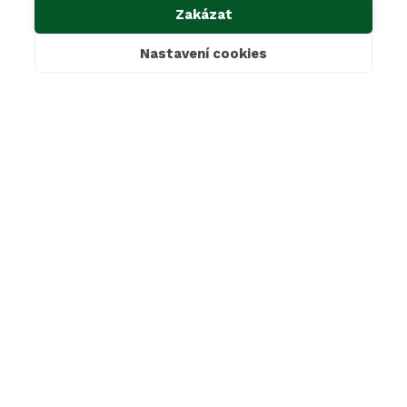
Zakázat
Kontakty
Ke stažení
Nastavení cookies
Cookies & GDPR
Povinné informace dle zákona 106/1999 Sb.
Oznámení dle zákona 171/2023 Sb.
Mimosoudní řešení sporů
SAKO Brno, a.s.
Jedovnická 2, 628 00 Brno
+420 800 139 139
sako@sako.cz
LinkedIn
Instagram
Facebook
© 2026 SAKO Brno a. s.
Made with