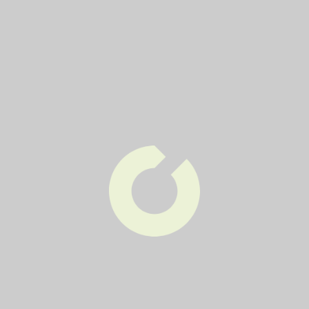
Čtvrtek
4
2x týdně
Pondělí
Čtvrtek
6
2x týdně
Pondělí
Čtvrtek
8
1x týdně
Čtvrtek
9
1x týdně
Čtvrtek
Zpět na výpis