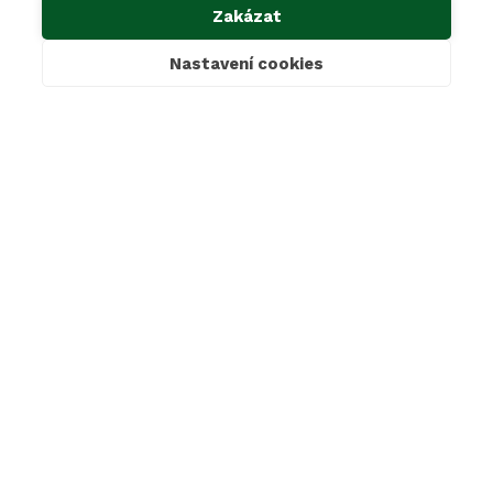
Zakázat
Kontakty
Ke stažení
Nastavení cookies
Cookies & GDPR
Povinné informace dle zákona 106/1999 Sb.
Oznámení dle zákona 171/2023 Sb.
Mimosoudní řešení sporů
SAKO Brno, a.s.
Jedovnická 2, 628 00 Brno
+420 800 139 139
sako@sako.cz
LinkedIn
Instagram
Facebook
© 2026 SAKO Brno a. s.
Made with