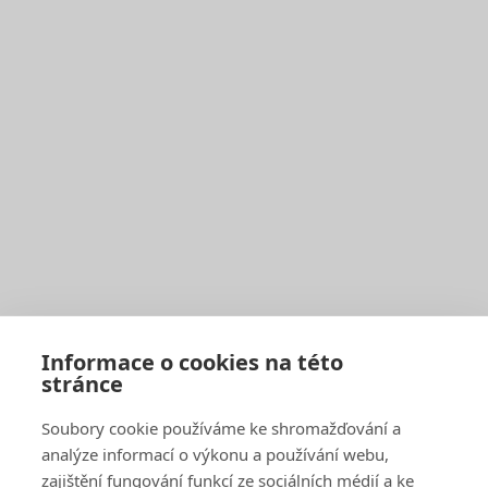
Pro občany
Harmonogram svozu
Seznam sběrných středisek
Vyhledávač sběrných středisek a kontejnerů
Zaplatit poplatek
Jak správně třídit
Svoz bioodpadu
Pro firmy a obce
Objednat pravidelný svoz
Objednat jednorázový svoz
Sběrné středisko pro podnikatele
Velkoobjemové kontejnery
Skartace a likvidace s dohledem
Informace o cookies na této
stránce
SAKO Brno
Soubory cookie používáme ke shromažďování a
O společnosti
Novinky
analýze informací o výkonu a používání webu,
Kariéra
zajištění fungování funkcí ze sociálních médií a ke