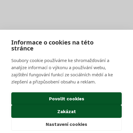
Pro firmy a obce
Objednat pravidelný svoz
Objednat jednorázový svoz
Sběrné středisko pro podnikatele
Velkoobjemové kontejnery
Skartace a likvidace s dohledem
Informace o cookies na této
stránce
SAKO Brno
Soubory cookie používáme ke shromažďování a
O společnosti
Novinky
analýze informací o výkonu a používání webu,
Kariéra
zajištění fungování funkcí ze sociálních médií a ke
Média
zlepšení a přizpůsobení obsahu a reklam.
Historie společnosti
Projekty EU
Předcházení vzniku odpadu
Povolit cookies
Důležité odkazy
Zakázat
Kontakty
Ke stažení
Nastavení cookies
Cookies & GDPR
Povinné informace dle zákona 106/1999 Sb.