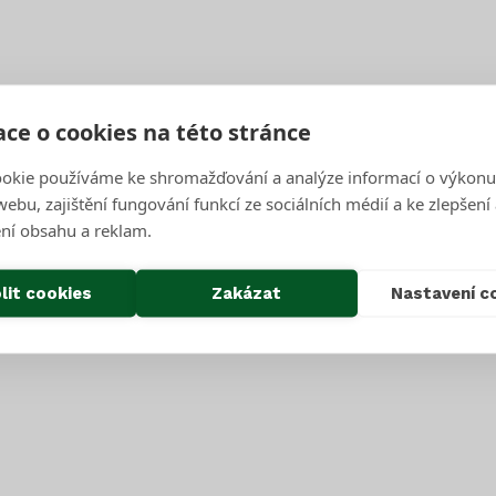
Úterý
Úterý
ce o cookies na této stránce
okie používáme ke shromažďování a analýze informací o výkonu
Úterý
ebu, zajištění fungování funkcí ze sociálních médií a ke zlepšení
ní obsahu a reklam.
Úterý
lit cookies
Zakázat
Nastavení c
Úterý
Úterý
Úterý