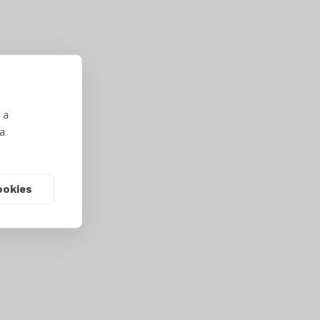
 a
 a
ookies