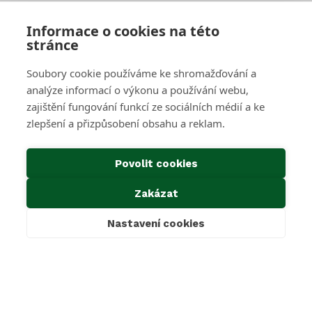
Velkoobjemové kontejnery
Skartace a likvidace s dohledem
Informace o cookies na této
stránce
SAKO Brno
Soubory cookie používáme ke shromažďování a
O společnosti
Novinky
analýze informací o výkonu a používání webu,
Kariéra
zajištění fungování funkcí ze sociálních médií a ke
Média
zlepšení a přizpůsobení obsahu a reklam.
Historie společnosti
Projekty EU
Předcházení vzniku odpadu
Povolit cookies
Důležité odkazy
Zakázat
Kontakty
Ke stažení
Nastavení cookies
Cookies & GDPR
Povinné informace dle zákona 106/1999 Sb.
Oznámení dle zákona 171/2023 Sb.
Mimosoudní řešení sporů
SAKO Brno, a.s.