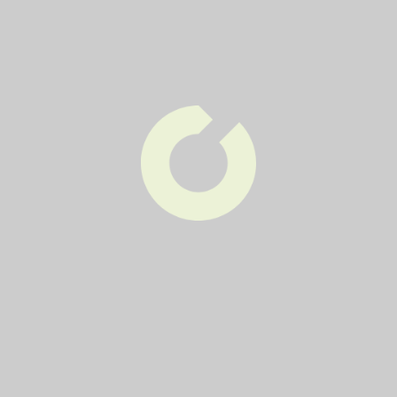
21
1x týdně
Pondělí
8,10,12
2x týdně
Pondělí
Čtvrtek
Zpět na výpis