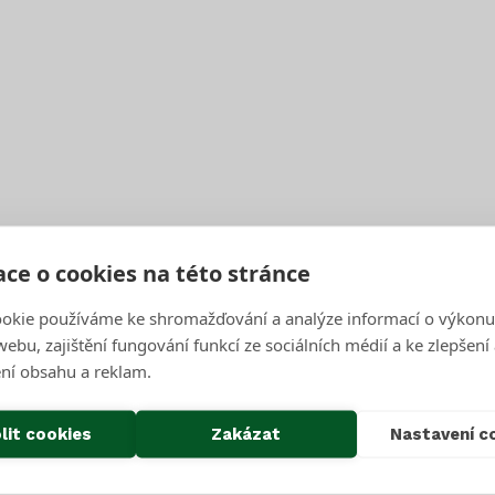
Úterý Pátek
Úterý
Úterý Pátek
Úterý Pátek
ce o cookies na této stránce
okie používáme ke shromažďování a analýze informací o výkonu
Úterý
ebu, zajištění fungování funkcí ze sociálních médií a ke zlepšení
ní obsahu a reklam.
Úterý Pátek
lit cookies
Zakázat
Nastavení c