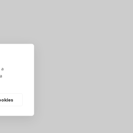
 a
 a
ookies