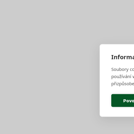
2d
2e
2f
3
Informa
4
Soubory co
používání w
5
přizpůsobe
6
Povo
7
7a
8