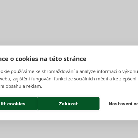
1x týdně
Středa
1x týdně
Středa
1x týdně
Středa
1x týdně
Středa
ce o cookies na této stránce
1x týdně
Středa
okie používáme ke shromažďování a analýze informací o výkonu
ebu, zajištění fungování funkcí ze sociálních médií a ke zlepšení
1x týdně
Středa
ní obsahu a reklam.
1x týdně
Středa
lit cookies
Zakázat
Nastavení c
1x týdně
Středa
1x týdně
Středa
1x týdně
Středa