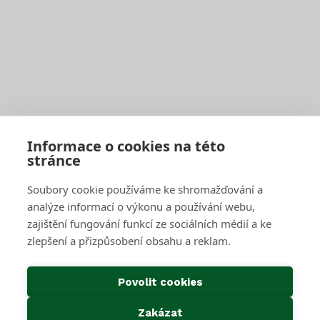
Zaplatit poplatek
Jak správně třídit
Svoz bioodpadu
Pro firmy a obce
Objednat pravidelný svoz
Objednat jednorázový svoz
Sběrné středisko pro podnikatele
Velkoobjemové kontejnery
Skartace a likvidace s dohledem
Informace o cookies na této
stránce
SAKO Brno
Soubory cookie používáme ke shromažďování a
O společnosti
Novinky
analýze informací o výkonu a používání webu,
Kariéra
zajištění fungování funkcí ze sociálních médií a ke
Média
zlepšení a přizpůsobení obsahu a reklam.
Historie společnosti
Projekty EU
Předcházení vzniku odpadu
Povolit cookies
Důležité odkazy
Zakázat