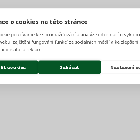
nice? No jasně, do žluté.
ce o cookies na této stránce
okie používáme ke shromažďování a analýze informací o výkonu
ebu, zajištění fungování funkcí ze sociálních médií a ke zlepšení
ní obsahu a reklam.
lit cookies
Zakázat
Nastavení c
SAKO v brněnské zoo