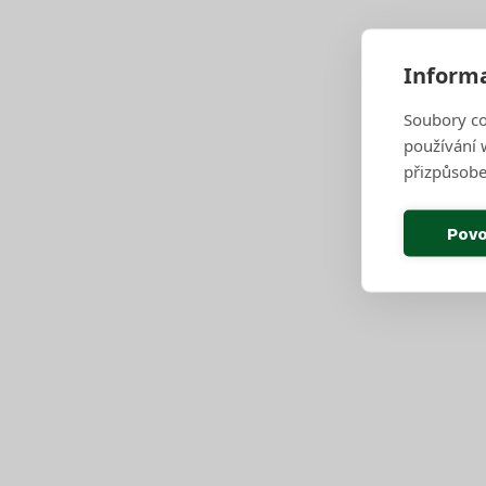
díl 6., poslední. Kovy v Brně do žluté popel
Informa
Přečíst novinku
Soubory co
používání w
přizpůsobe
Povo
Najděte lavičku 