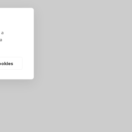
 a
 a
ookies