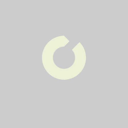
Chovánek, Vejrostova 1361/8, Brno – Bystrc, po-pá:
08.00 – 15:30 hod
Klokánek, Michalova 4/2586, Brno – Líšeň,: po-pá:
08:00 – 15:30 hod
Document
Leták sbírky výtvarných potřeb
Další novinky
Třídičovo okénko aneb pasti