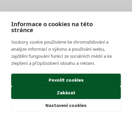
Objednat jednorázový svoz
Sběrné středisko pro podnikatele
Velkoobjemové kontejnery
Skartace a likvidace s dohledem
Informace o cookies na této
stránce
SAKO Brno
Soubory cookie používáme ke shromažďování a
O společnosti
Novinky
analýze informací o výkonu a používání webu,
Kariéra
zajištění fungování funkcí ze sociálních médií a ke
Média
zlepšení a přizpůsobení obsahu a reklam.
Historie společnosti
Projekty EU
Předcházení vzniku odpadu
Povolit cookies
Důležité odkazy
Zakázat
Kontakty
Ke stažení
Nastavení cookies
Cookies & GDPR
Povinné informace dle zákona 106/1999 Sb.
Oznámení dle zákona 171/2023 Sb.
Mimosoudní řešení sporů