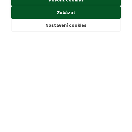
Důležité odkazy
Zakázat
Kontakty
Ke stažení
Nastavení cookies
Cookies & GDPR
Povinné informace dle zákona 106/1999 Sb.
Oznámení dle zákona 171/2023 Sb.
Mimosoudní řešení sporů
SAKO Brno, a.s.
Jedovnická 2, 628 00 Brno
+420 800 139 139
sako@sako.cz
LinkedIn
Instagram
Facebook
© 2026 SAKO Brno a. s.