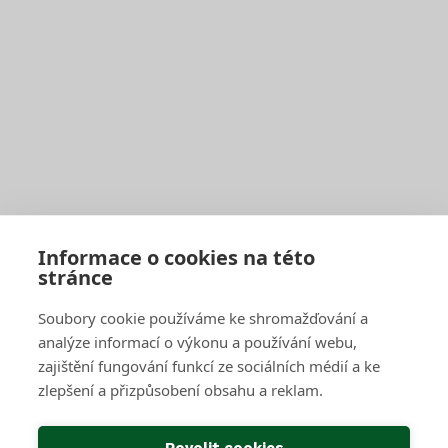
Harmonogram svozu
Seznam sběrných středisek
Vyhledávač sběrných středisek a kontejnerů
Zaplatit poplatek
Jak správně třídit
Svoz bioodpadu
Pro firmy a obce
Objednat pravidelný svoz
Objednat jednorázový svoz
Sběrné středisko pro podnikatele
Velkoobjemové kontejnery
Skartace a likvidace s dohledem
Informace o cookies na této
stránce
SAKO Brno
Soubory cookie používáme ke shromažďování a
O společnosti
Novinky
analýze informací o výkonu a používání webu,
Kariéra
zajištění fungování funkcí ze sociálních médií a ke
Média
zlepšení a přizpůsobení obsahu a reklam.
Historie společnosti
Projekty EU
Předcházení vzniku odpadu
Povolit cookies