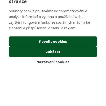
stránce
SAKO Brno
Soubory cookie používáme ke shromažďování a
O společnosti
Novinky
analýze informací o výkonu a používání webu,
Kariéra
zajištění fungování funkcí ze sociálních médií a ke
Média
zlepšení a přizpůsobení obsahu a reklam.
Historie společnosti
Projekty EU
Předcházení vzniku odpadu
Povolit cookies
Důležité odkazy
Zakázat
Kontakty
Ke stažení
Nastavení cookies
Cookies & GDPR
Povinné informace dle zákona 106/1999 Sb.
Oznámení dle zákona 171/2023 Sb.
Mimosoudní řešení sporů
SAKO Brno, a.s.
Jedovnická 2, 628 00 Brno