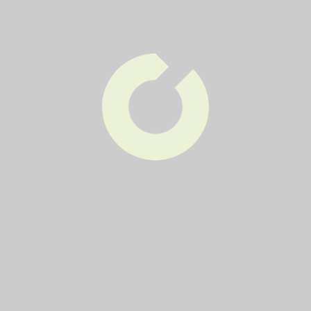
firmám, které se recyklací zabývají.
A o kterých obalech je řeč? Krabice do mléka,
kefírů, džusů, vína (tzv. krabičáky). To vše zásadně
do žlutého kontejneru.
Další novinky
Třídičovo okénko aneb pasti
a pastičky třídění
díl 6., poslední. Kovy v Brně do žluté popelnice? No
jasně, do žluté.