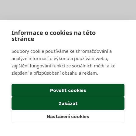
Objednat pravidelný svoz
Objednat jednorázový svoz
Sběrné středisko pro podnikatele
Velkoobjemové kontejnery
Skartace a likvidace s dohledem
Informace o cookies na této
stránce
SAKO Brno
Soubory cookie používáme ke shromažďování a
O společnosti
Novinky
analýze informací o výkonu a používání webu,
Kariéra
zajištění fungování funkcí ze sociálních médií a ke
Média
zlepšení a přizpůsobení obsahu a reklam.
Historie společnosti
Projekty EU
Předcházení vzniku odpadu
Povolit cookies
Důležité odkazy
Zakázat
Kontakty
Ke stažení
Nastavení cookies
Cookies & GDPR
Povinné informace dle zákona 106/1999 Sb.
Oznámení dle zákona 171/2023 Sb.